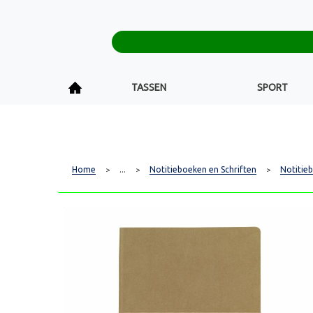
TASSEN
SPORT
Home
...
Notitieboeken en Schriften
Notitie
>
>
>