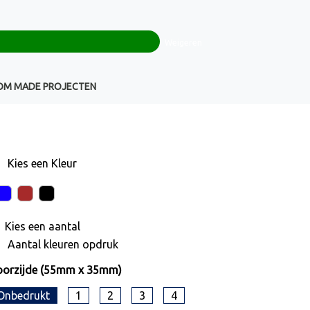
0
+32(0)16 43 54 19
€ 0,00
Weigeren
Klantenservice
OM MADE PROJECTEN
Kies een
Kleur
Kies een
aantal
Aantal kleuren opdruk
oorzijde (55mm x 35mm)
Onbedrukt
1
2
3
4