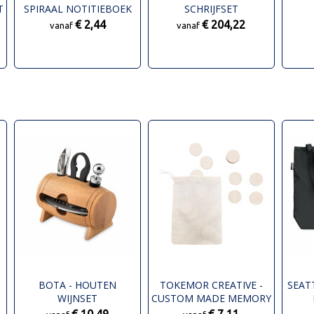
T
SPIRAAL NOTITIEBOEK
SCHRIJFSET
NOT
€ 2,44
€ 204,22
vanaf
vanaf
BOTA - HOUTEN
TOKEMOR CREATIVE -
SEATT
WIJNSET
CUSTOM MADE MEMORY
SPEL