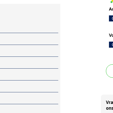
Ac
V
Vr
ons