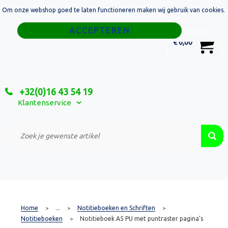
Om onze webshop goed te laten functioneren maken wij gebruik van cookies.
Home
Weigeren
0
€ 0,00
Tassen
Sport
+32(0)16 43 54 19
Relatiegeschenken
Klantenservice
Textiel
Custom Made Projecten
Home
...
Notitieboeken en Schriften
>
>
>
Notitieboeken
Notitieboek A5 PU met puntraster pagina's
>