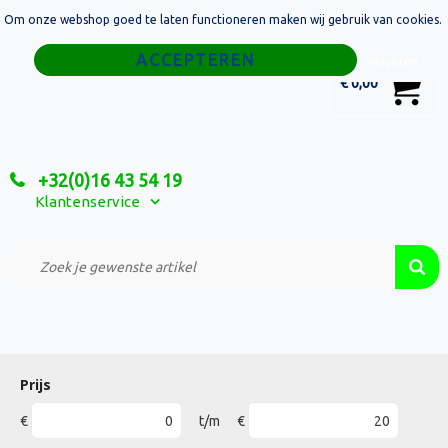
Om onze webshop goed te laten functioneren maken wij gebruik van cookies.
Home
Weigeren
0
€ 0,00
Tassen
Sport
+32(0)16 43 54 19
Relatiegeschenken
Klantenservice
Textiel
Custom Made Projecten
Prijs
€
t/m
€