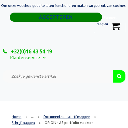
Om onze webshop goed te laten functioneren maken wij gebruik van cookies.
Home
Weigeren
0
€ 0,00
Tassen
Sport
+32(0)16 43 54 19
Relatiegeschenken
Klantenservice
Textiel
Custom Made Projecten
Home
...
Document- en schrijfmappen
>
>
>
Schrijfmappen
ORIGIN - A5 portfolio van kurk
>