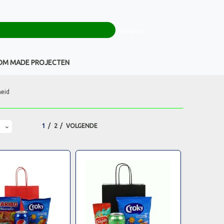
0
+32(0)16 43 54 19
€ 0,00
Weigeren
Klantenservice
OM MADE PROJECTEN
heid
1
2
VOLGENDE