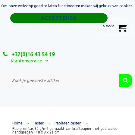
Om onze webshop goed te laten functioneren maken wij gebruik van cookies.
Home
Weigeren
0
€ 0,00
Tassen
Sport
+32(0)16 43 54 19
Relatiegeschenken
Klantenservice
Textiel
Custom Made Projecten
Home
Tassen
Papieren tassen
>
>
>
Papieren tas 80 g/m2 gemaakt van kraftpapier met gedraaide
handgrepen - 18 x 8 x 21 cm