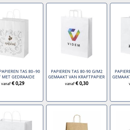
PAPIEREN TAS 80–90
PAPIEREN TAS 80-90 G/M2
PAPIER
² MET GEDRAAIDE
GEMAAKT VAN KRAFTPAPIER
GEMAAKT
TTEN – 32 X 17 X 39
MET PLATTE HANDGREPEN -
MET PLA
€ 0,29
€ 0,30
vanaf
vanaf
CM
32 X 12 X 40 CM
34