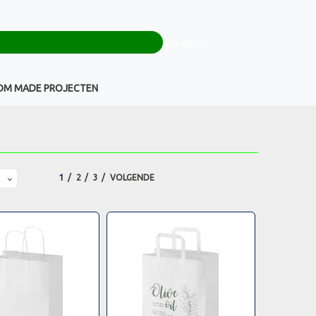
0
+32(0)16 43 54 19
€ 0,00
Weigeren
Klantenservice
OM MADE PROJECTEN
1
2
3
VOLGENDE