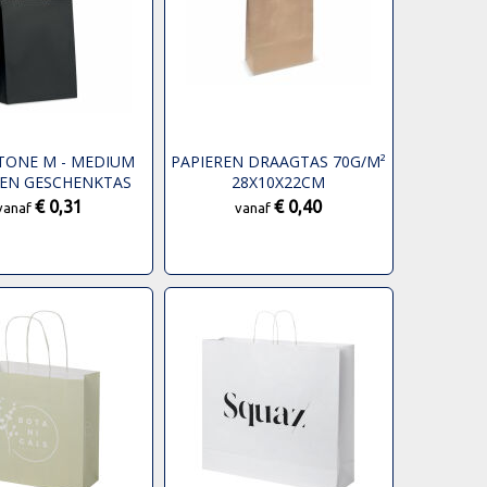
TONE M - MEDIUM
PAPIEREN DRAAGTAS 70G/M²
REN GESCHENKTAS
28X10X22CM
€ 0,31
€ 0,40
vanaf
vanaf