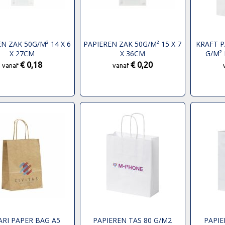
N ZAK 50G/M² 14 X 6
PAPIEREN ZAK 50G/M² 15 X 7
KRAFT P
X 27CM
X 36CM
G/M²
HANDVAT
€ 0,18
€ 0,20
vanaf
vanaf
RI PAPER BAG A5
PAPIEREN TAS 80 G/M2
PAPIE