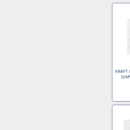
KRAFT 
G/M
HANDVA