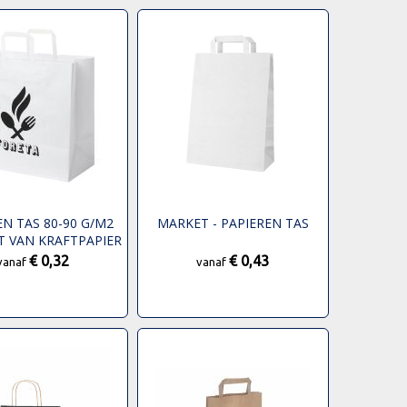
EN TAS 80-90 G/M2
MARKET - PAPIEREN TAS
 VAN KRAFTPAPIER
TTE HANDGREPEN -
€ 0,32
€ 0,43
vanaf
vanaf
 X 20 X 35 CM