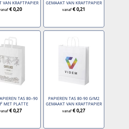
 VAN KRAFTPAPIER
GEMAAKT VAN KRAFTPAPIER
T GEDRAAIDE
MET PLATTE HANDGREPEN -
€ 0,20
€ 0,21
vanaf
vanaf
PEN - 25 X 11 X 32
25 X 11 X 32 CM
CM
APIEREN TAS 80–90
PAPIEREN TAS 80-90 G/M2
² MET PLATTE
GEMAAKT VAN KRAFTPAPIER
TEN – 32 X 17 X 39
MET GEDRAAIDE
€ 0,27
€ 0,27
vanaf
vanaf
CM
HANDVATEN - 32 X 12 X 40
CM