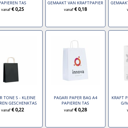
PAPIEREN TAS
GEMAAKT VAN KRAFTPAPIER
GEMAAKT
MET GEDRAAIDE
ME
€ 0,25
€ 0,18
vanaf
vanaf
HANDGREPEN - 18 X 8 X 21
HANDGRE
CM
R TONE S - KLEINE
PAGARI PAPER BAG A4
KRAFT P
EREN GESCHENKTAS
PAPIEREN TAS
G/M
HANDVAT
€ 0,22
€ 0,28
vanaf
vanaf