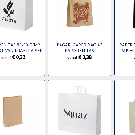
REN TAS 80-90 G/M2
PAGARI PAPER BAG A3
PAPER 
T VAN KRAFTPAPIER
PAPIEREN TAS
PAPIE
ET GEDRAAIDE
€ 0,32
€ 0,38
vanaf
vanaf
EPEN - 34 X 20 X 35
CM