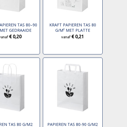
APIEREN TAS 80–90
KRAFT PAPIEREN TAS 80
 MET GEDRAAIDE
G/M² MET PLATTE
TEN – 25 X 15 X 32
HANDVATTEN – 25 X 15 X 32
€ 0,20
€ 0,21
vanaf
vanaf
CM
CM
REN TAS 80 G/M2
PAPIEREN TAS 80-90 G/M2