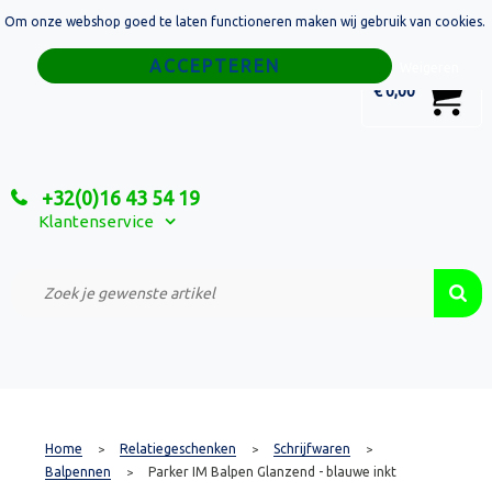
Om onze webshop goed te laten functioneren maken wij gebruik van cookies.
Home
Weigeren
0
€ 0,00
Tassen
Sport
+32(0)16 43 54 19
Relatiegeschenken
Klantenservice
Textiel
Custom Made Projecten
Home
Relatiegeschenken
Schrijfwaren
>
>
>
Balpennen
Parker IM Balpen Glanzend - blauwe inkt
>