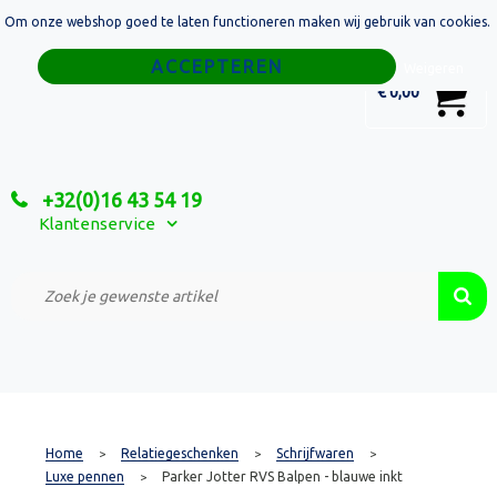
Om onze webshop goed te laten functioneren maken wij gebruik van cookies.
Home
Weigeren
0
€ 0,00
Tassen
Sport
+32(0)16 43 54 19
Relatiegeschenken
Klantenservice
Textiel
Custom Made Projecten
Home
Relatiegeschenken
Schrijfwaren
>
>
>
Luxe pennen
Parker Jotter RVS Balpen - blauwe inkt
>