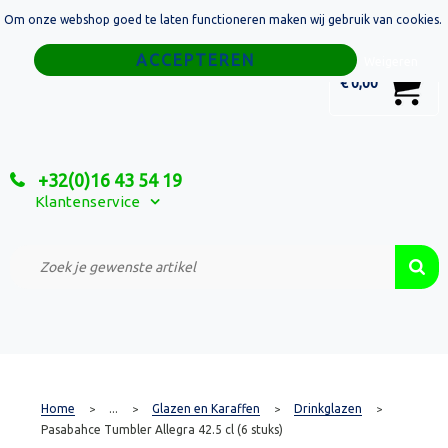
Om onze webshop goed te laten functioneren maken wij gebruik van cookies.
Home
Weigeren
0
€ 0,00
Tassen
Sport
+32(0)16 43 54 19
Relatiegeschenken
Klantenservice
Textiel
Custom Made Projecten
Home
...
Glazen en Karaffen
Drinkglazen
>
>
>
>
Pasabahce Tumbler Allegra 42.5 cl (6 stuks)