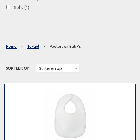
Sol's
(1)
Home
Textiel
Peuters en Baby's
>
>
SORTEER OP