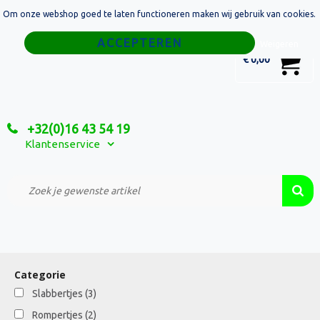
Om onze webshop goed te laten functioneren maken wij gebruik van cookies.
Home
Weigeren
0
€ 0,00
Tassen
Sport
+32(0)16 43 54 19
Relatiegeschenken
Klantenservice
Textiel
Custom Made Projecten
Categorie
Slabbertjes
(3)
Rompertjes
(2)