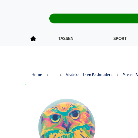
TASSEN
SPORT
Home
...
Visitekaart- en Pashouders
Pins en 
>
>
>