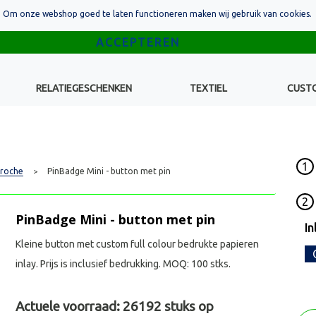
Om onze webshop goed te laten functioneren maken wij gebruik van cookies.
RELATIEGESCHENKEN
TEXTIEL
CUST
1
Broche
PinBadge Mini - button met pin
>
2
PinBadge Mini - button met pin
In
Kleine button met custom full colour bedrukte papieren
inlay. Prijs is inclusief bedrukking. MOQ: 100 stks.
Actuele voorraad:
26192
stuks op