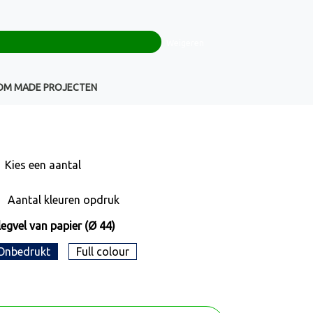
0
+32(0)16 43 54 19
€ 0,00
Weigeren
Klantenservice
OM MADE PROJECTEN
Kies een
aantal
Aantal kleuren opdruk
legvel van papier (Ø 44)
Onbedrukt
Full colour