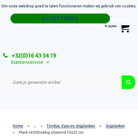
Om onze webshop goed te laten functioneren maken wij gebruik van cookies.
Home
Weigeren
0
€ 0,00
Tassen
Sport
+32(0)16 43 54 19
Relatiegeschenken
Klantenservice
Textiel
Custom Made Projecten
Home
...
Fondue, Kaas en Snijplanken
Snijplanken
>
>
>
Plank rechthoekig olywood 35x22 cm
>