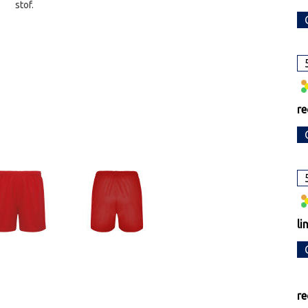
stof.
re
li
re