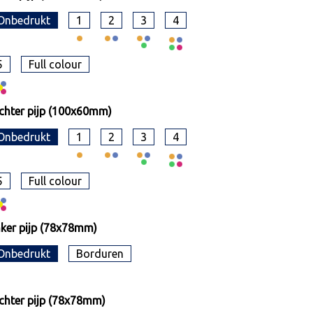
Onbedrukt
1
2
3
4
5
Full colour
chter pijp (100x60mm)
Onbedrukt
1
2
3
4
5
Full colour
nker pijp (78x78mm)
Onbedrukt
Borduren
chter pijp (78x78mm)