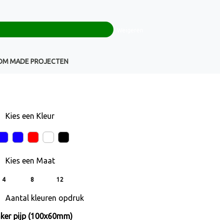
0
+32(0)16 43 54 19
€ 0,00
Weigeren
Klantenservice
OM MADE PROJECTEN
Kies een
Kleur
Kies een
Maat
4
8
12
Aantal kleuren opdruk
nker pijp (100x60mm)