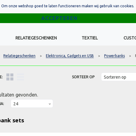
Om onze webshop goed te laten functioneren maken wij gebruik van cookies.
RELATIEGESCHENKEN
TEXTIEL
CUST
Relatiegeschenken
Elektronica, Gadgets en USB
Powerbanks
>
>
>
E:
SORTEER OP
ultaten gevonden.
NA:
ank sets