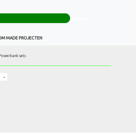
0
+32(0)16 43 54 19
€ 0,00
Weigeren
Klantenservice
OM MADE PROJECTEN
Powerbank sets