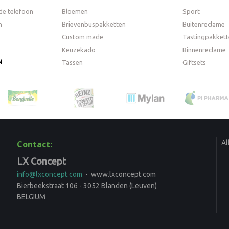
de telefoon
Bloemen
Sport
n
Brievenbuspakketten
Buitenreclame
Custom made
Tastingpakkett
Keuzekado
Binnenreclame
N
Tassen
Giftsets
Al
Contact:
LX Concept
info@lxconcept.com
- www.lxconcept.com
Bierbeekstraat 106 - 3052 Blanden (Leuven)
BELGIUM