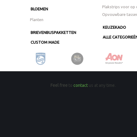
Plakstrips voor op 
BLOEMEN
Opvouwbare tasse
Planten
KEUZEKADO
BRIEVENBUSPAKKETTEN
ALLE CATEGORIEË
CUSTOM MADE
Feel free
to
contact
us at any time.