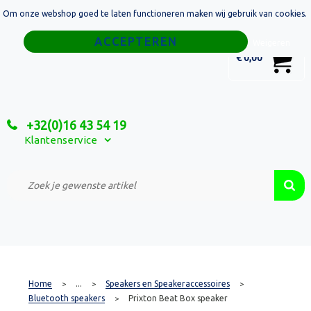
Om onze webshop goed te laten functioneren maken wij gebruik van cookies.
Home
Weigeren
0
€ 0,00
Tassen
Sport
+32(0)16 43 54 19
Relatiegeschenken
Klantenservice
Textiel
Custom Made Projecten
Home
...
Speakers en Speakeraccessoires
>
>
>
Bluetooth speakers
Prixton Beat Box speaker
>