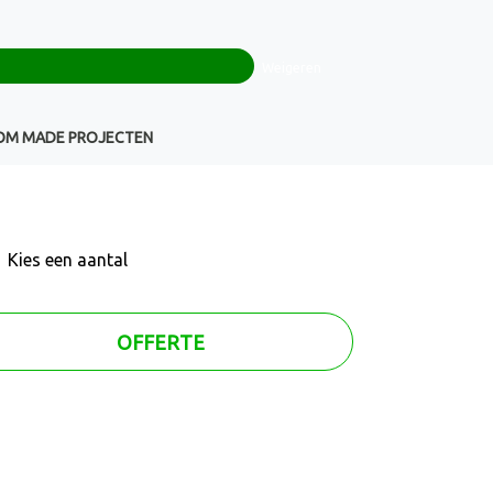
0
+32(0)16 43 54 19
€ 0,00
Weigeren
Klantenservice
OM MADE PROJECTEN
Kies een
aantal
OFFERTE