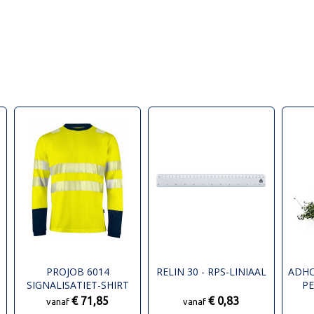
PROJOB 6014
RELIN 30 - RPS-LINIAAL
ADHO
SIGNALISATIET-SHIRT
P
LANGE MOUWEN EN ISO
€ 71,85
€ 0,83
vanaf
vanaf
20471 KLASSE 3