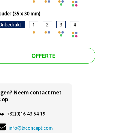
uder (35 x 30 mm)
Onbedrukt
1
2
3
4
OFFERTE
agen? Neem contact met
 op
+32(0)16 43 54 19
info@lxconcept.com