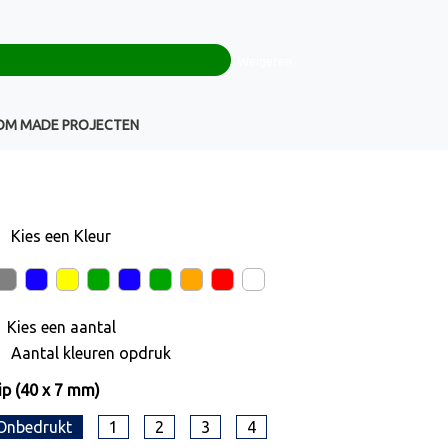
0
+32(0)16 43 54 19
€ 0,00
Weigeren
Klantenservice
OM MADE PROJECTEN
Kies een
Kleur
Kies een
aantal
Aantal kleuren opdruk
ip (40 x 7 mm)
Onbedrukt
1
2
3
4