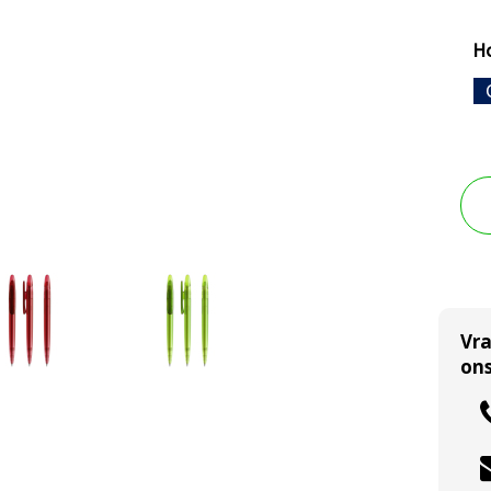
Ho
Vr
ons