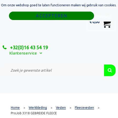
Om onze webshop goed te laten functioneren maken wij gebruik van cookies.
Home
Weigeren
0
€ 0,00
Tassen
Sport
+32(0)16 43 54 19
Relatiegeschenken
Klantenservice
Textiel
Custom Made Projecten
Home
Werkkleding
Vesten
Fleecevesten
>
>
>
>
ProJob 3318 GEBREIDE FLEECE