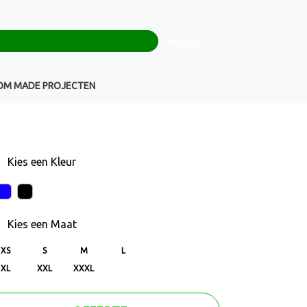
0
+32(0)16 43 54 19
€ 0,00
Weigeren
Klantenservice
OM MADE PROJECTEN
Kies een
Kleur
Kies een
Maat
XS
S
M
L
XL
XXL
XXXL