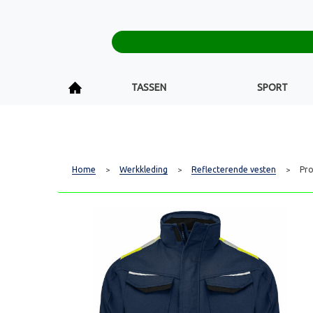
TASSEN
SPORT
Home
Werkkleding
Reflecterende vesten
Pr
>
>
>