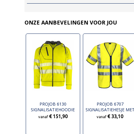
ONZE AANBEVELINGEN VOOR JOU
PROJOB 6130
PROJOB 6707
SIGNALISATIEHOODIE
SIGNALISATIEHESJE ME
GEVOERD EN ISO 20471
MOUWEN EN ISO 20471
€ 151,90
€ 33,10
vanaf
vanaf
KLASSE 3/2
KLASSE 3