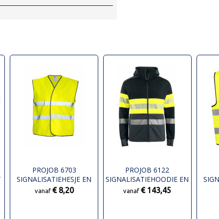
PROJOB 6703
PROJOB 6122
T
SIGNALISATIEHESJE EN
SIGNALISATIEHOODIE EN
SIGN
ISO 20471 KLASSE 2
ISO 20471 KLASSE 1
ISO
€ 8,20
€ 143,45
vanaf
vanaf