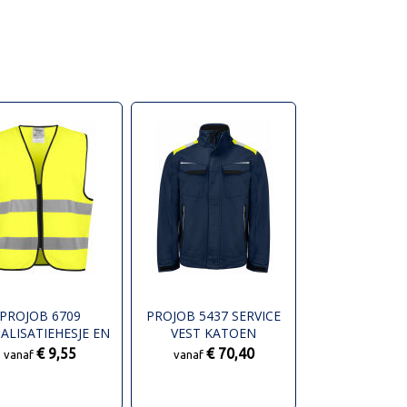
PROJOB 6709
PROJOB 5437 SERVICE
ALISATIEHESJE EN
VEST KATOEN
 20471 KLASSE 2
€ 9,55
€ 70,40
vanaf
vanaf