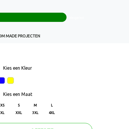
0
+32(0)16 43 54 19
€ 0,00
Weigeren
Klantenservice
OM MADE PROJECTEN
Kies een
Kleur
Kies een
Maat
XS
S
M
L
XL
XXL
3XL
4XL