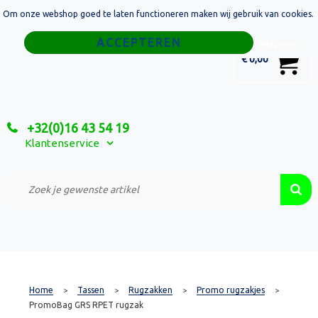
Om onze webshop goed te laten functioneren maken wij gebruik van cookies.
Home
Weigeren
0
€ 0,00
Tassen
Sport
+32(0)16 43 54 19
Relatiegeschenken
Klantenservice
Textiel
Custom Made Projecten
Home
Tassen
Rugzakken
Promo rugzakjes
>
>
>
>
PromoBag GRS RPET rugzak