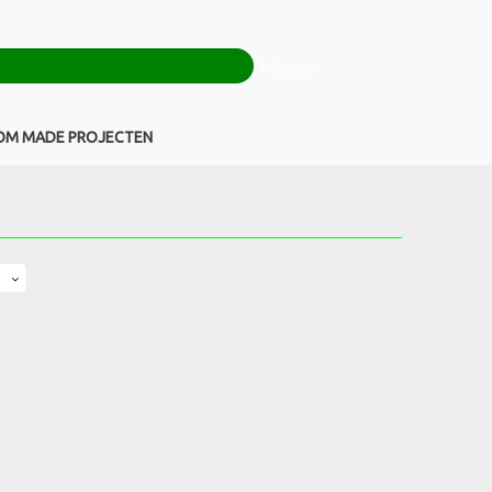
0
+32(0)16 43 54 19
€ 0,00
Weigeren
Klantenservice
OM MADE PROJECTEN