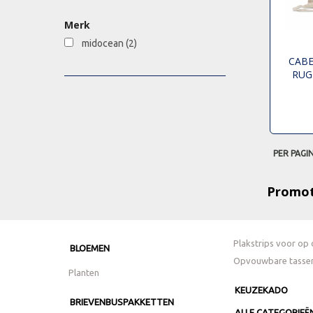
Merk
midocean
(2)
CABE
RUG
PER PAGI
Promot
Plakstrips voor op 
BLOEMEN
Opvouwbare tasse
Planten
KEUZEKADO
BRIEVENBUSPAKKETTEN
ALLE CATEGORIEË