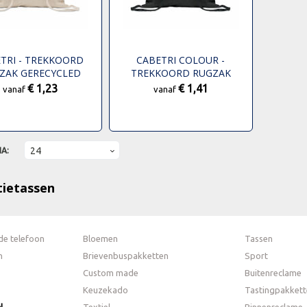
TRI - TREKKOORD
CABETRI COLOUR -
ZAK GERECYCLED
TREKKOORD RUGZAK
GERECYCLED
€ 1,23
€ 1,41
vanaf
vanaf
NA:
ietassen
de telefoon
Bloemen
Tassen
n
Brievenbuspakketten
Sport
Custom made
Buitenreclame
Keuzekado
Tastingpakkett
N