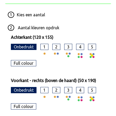
1
Kies een
aantal
2
Aantal kleuren opdruk
Achterkant (120 x 155)
Onbedrukt
1
2
3
4
5
Full colour
Voorkant - rechts (boven de haard) (50 x 190)
Onbedrukt
1
2
3
4
5
Full colour