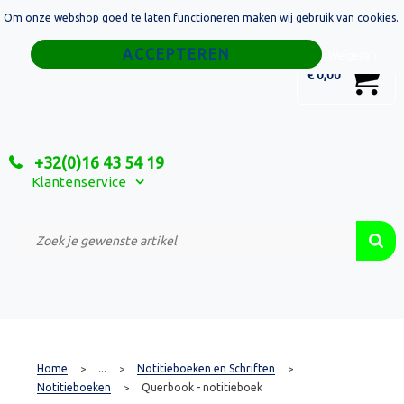
Om onze webshop goed te laten functioneren maken wij gebruik van cookies.
Home
Weigeren
0
€ 0,00
Tassen
Sport
+32(0)16 43 54 19
Relatiegeschenken
Klantenservice
Textiel
Custom Made Projecten
Home
...
Notitieboeken en Schriften
>
>
>
Notitieboeken
Querbook - notitieboek
>