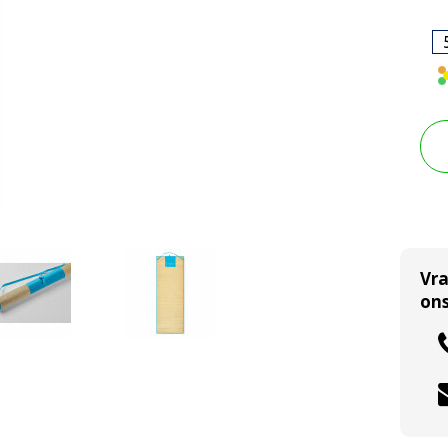
Vr
ons