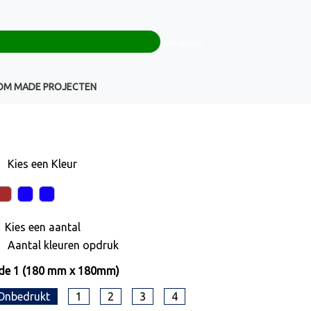
0
+32(0)16 43 54 19
€ 0,00
Weigeren
Klantenservice
OM MADE PROJECTEN
Kies een
Kleur
Kies een
aantal
Aantal kleuren opdruk
de 1 (180 mm x 180mm)
Onbedrukt
1
2
3
4