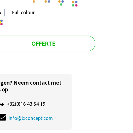
5
Full colour
OFFERTE
agen? Neem contact met
 op
+32(0)16 43 54 19
info@lxconcept.com