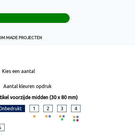
0
+32(0)16 43 54 19
€ 0,00
Weigeren
Klantenservice
OM MADE PROJECTEN
Kies een
aantal
Aantal kleuren opdruk
tikel voorzijde midden (30 x 80 mm)
Onbedrukt
1
2
3
4
5