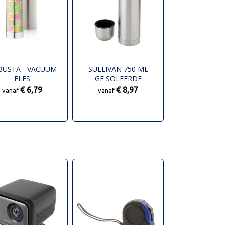
BUSTA - VACUUM
SULLIVAN 750 ML
FLES
GEÏSOLEERDE
THERMOSFLES
€ 6,79
€ 8,97
vanaf
vanaf