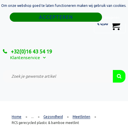
Om onze webshop goed te laten functioneren maken wij gebruik van cookies.
Home
Weigeren
0
€ 0,00
Tassen
Sport
+32(0)16 43 54 19
Relatiegeschenken
Klantenservice
Textiel
Custom Made Projecten
Home
...
Gezondheid
Meetlinten
>
>
>
>
RCS gerecycled plastic & bamboe meetlint