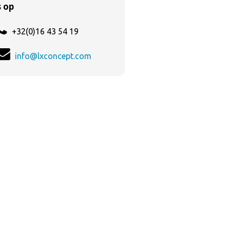
 op
+32(0)16 43 54 19
info@lxconcept.com