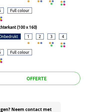
5
Full colour
hterkant (100 x 160)
Onbedrukt
1
2
3
4
5
Full colour
OFFERTE
agen? Neem contact met