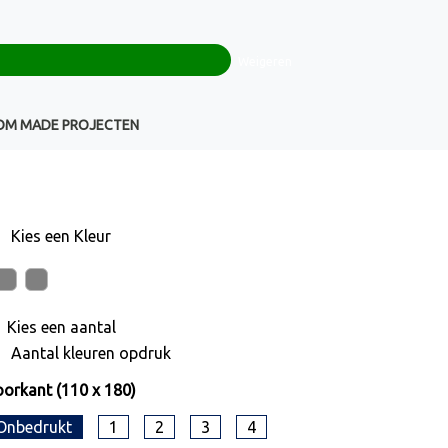
0
+32(0)16 43 54 19
€ 0,00
Weigeren
Klantenservice
OM MADE PROJECTEN
Kies een
Kleur
Kies een
aantal
Aantal kleuren opdruk
orkant (110 x 180)
Onbedrukt
1
2
3
4