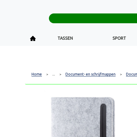
TASSEN
SPORT
Home
...
Document- en schrijfmappen
Docu
>
>
>