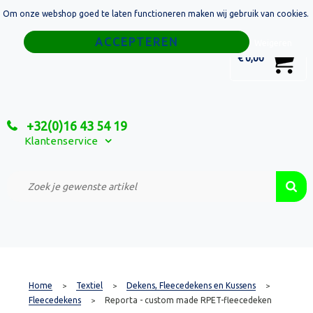
Om onze webshop goed te laten functioneren maken wij gebruik van cookies.
Home
Weigeren
0
€ 0,00
Tassen
Sport
+32(0)16 43 54 19
Relatiegeschenken
Klantenservice
Textiel
Custom Made Projecten
Home
Textiel
Dekens, Fleecedekens en Kussens
>
>
>
Fleecedekens
Reporta - custom made RPET-fleecedeken
>