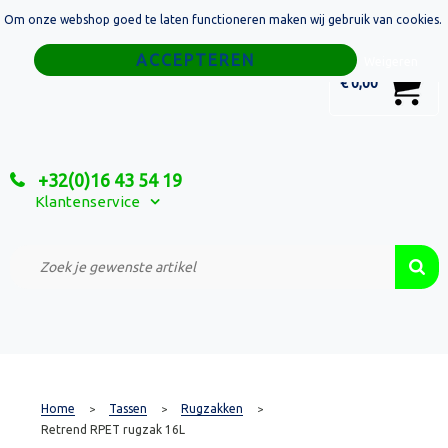
Om onze webshop goed te laten functioneren maken wij gebruik van cookies.
Home
Weigeren
0
€ 0,00
Tassen
Sport
+32(0)16 43 54 19
Relatiegeschenken
Klantenservice
Textiel
Custom Made Projecten
Home
Tassen
Rugzakken
>
>
>
Retrend RPET rugzak 16L