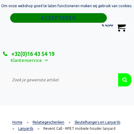
Om onze webshop goed te laten functioneren maken wij gebruik van cookies.
Home
Weigeren
0
€ 0,00
Tassen
Sport
+32(0)16 43 54 19
Relatiegeschenken
Klantenservice
Textiel
Custom Made Projecten
Home
Relatiegeschenken
Sleutelhangers en Lanyards
>
>
Lanyards
Revent Call - RPET mobiele houder lanyard
>
>