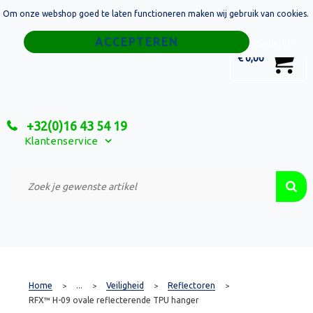
Om onze webshop goed te laten functioneren maken wij gebruik van cookies.
Home
Weigeren
0
€ 0,00
Tassen
Sport
+32(0)16 43 54 19
Relatiegeschenken
Klantenservice
Textiel
Custom Made Projecten
Home
...
Veiligheid
Reflectoren
>
>
>
>
RFX™ H-09 ovale reflecterende TPU hanger