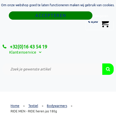
Om onze webshop goed te laten functioneren maken wij gebruik van cookies.
Home
Weigeren
0
€ 0,00
Tassen
Sport
+32(0)16 43 54 19
Relatiegeschenken
Klantenservice
Textiel
Custom Made Projecten
Home
Textiel
Bodywarmers
>
>
>
RIDE MEN - RIDE heren jas 180g