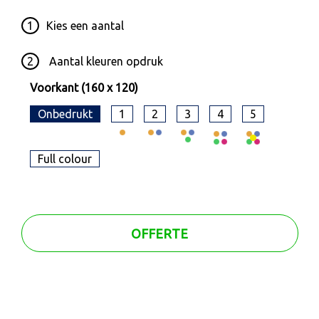
1
Kies een
aantal
2
Aantal kleuren opdruk
Voorkant (160 x 120)
Onbedrukt
1
2
3
4
5
Full colour
OFFERTE