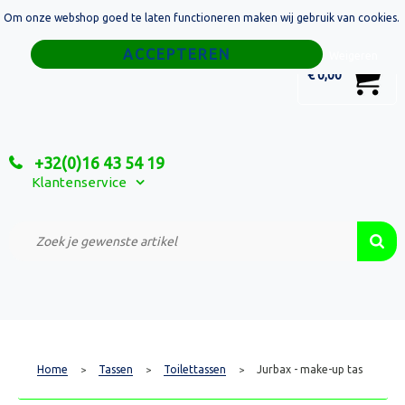
Om onze webshop goed te laten functioneren maken wij gebruik van cookies.
Home
Weigeren
0
€ 0,00
Tassen
Sport
+32(0)16 43 54 19
Relatiegeschenken
Klantenservice
Textiel
Custom Made Projecten
Home
Tassen
Toilettassen
Jurbax - make-up tas
>
>
>