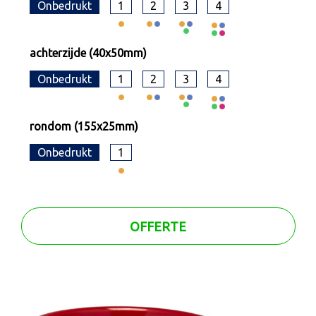
Onbedrukt
1
2
3
4
achterzijde (40x50mm)
Onbedrukt
1
2
3
4
rondom (155x25mm)
Onbedrukt
1
OFFERTE