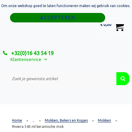
Om onze webshop goed te laten functioneren maken wij gebruik van cookies.
Home
Weigeren
0
€ 0,00
Tassen
Sport
+32(0)16 43 54 19
Relatiegeschenken
Klantenservice
Textiel
Custom Made Projecten
Home
...
Mokken, Bekers en Kopjes
Mokken
>
>
>
>
Riviera 340 ml keramische mok