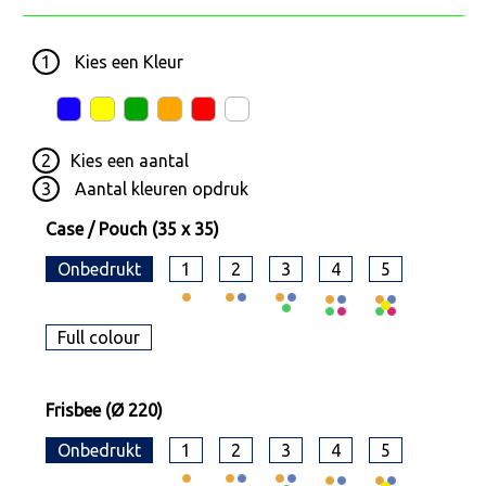
1
Kies een
Kleur
2
Kies een
aantal
3
Aantal kleuren opdruk
Case / Pouch (35 x 35)
Onbedrukt
1
2
3
4
5
Full colour
Frisbee (Ø 220)
Onbedrukt
1
2
3
4
5