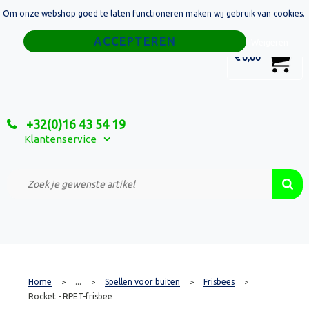
Om onze webshop goed te laten functioneren maken wij gebruik van cookies.
Home
Weigeren
0
€ 0,00
Tassen
Sport
+32(0)16 43 54 19
Relatiegeschenken
Klantenservice
Textiel
Custom Made Projecten
Home
...
Spellen voor buiten
Frisbees
>
>
>
>
Rocket - RPET-frisbee