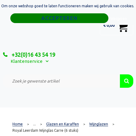
Om onze webshop goed te laten functioneren maken wij gebruik van cookies.
Home
Weigeren
0
€ 0,00
Tassen
Sport
+32(0)16 43 54 19
Relatiegeschenken
Klantenservice
Textiel
Custom Made Projecten
Home
...
Glazen en Karaffen
Wijnglazen
>
>
>
>
Royal Leerdam Wijnglas Carre (6 stuks)