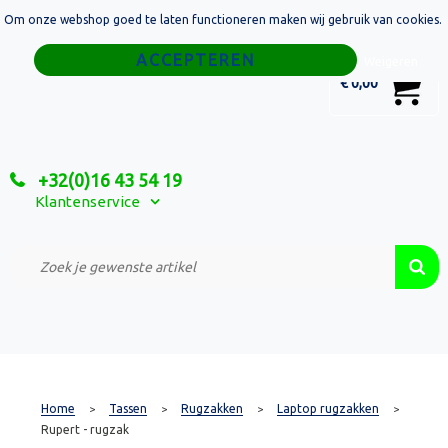
Om onze webshop goed te laten functioneren maken wij gebruik van cookies.
Home
Weigeren
0
€ 0,00
Tassen
Sport
+32(0)16 43 54 19
Relatiegeschenken
Klantenservice
Textiel
Custom Made Projecten
Home
Tassen
Rugzakken
Laptop rugzakken
>
>
>
>
Rupert - rugzak