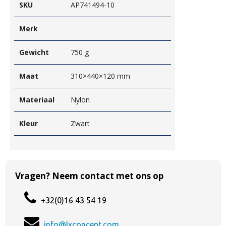
SKU
AP741494-10
Merk
Gewicht
750 g
Maat
310×440×120 mm
Materiaal
Nylon
Kleur
Zwart
Vragen? Neem contact met ons op
+32(0)16 43 54 19
info@lxconcept.com