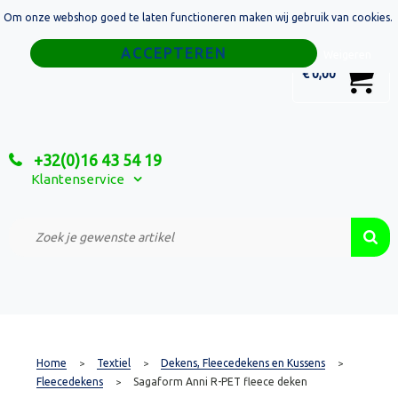
Om onze webshop goed te laten functioneren maken wij gebruik van cookies.
Home
Weigeren
0
€ 0,00
Tassen
Sport
+32(0)16 43 54 19
Relatiegeschenken
Klantenservice
Textiel
Custom Made Projecten
Home
Textiel
Dekens, Fleecedekens en Kussens
>
>
>
Fleecedekens
Sagaform Anni R-PET fleece deken
>