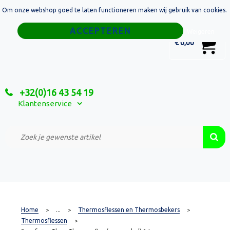
Om onze webshop goed te laten functioneren maken wij gebruik van cookies.
Home
Weigeren
0
€ 0,00
Tassen
Sport
+32(0)16 43 54 19
Relatiegeschenken
Klantenservice
Textiel
Custom Made Projecten
Home
...
Thermosflessen en Thermosbekers
>
>
>
Thermosflessen
>