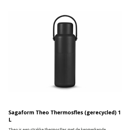
Sagaform Theo Thermosfles (gerecycled) 1
L
Theo is een strakke thermosfles met de kenmerkende