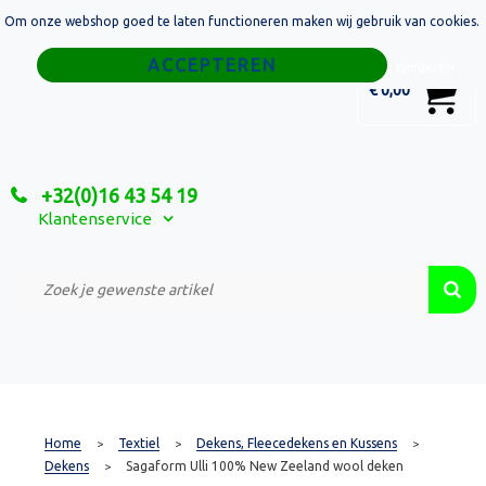
Om onze webshop goed te laten functioneren maken wij gebruik van cookies.
Home
Weigeren
0
€ 0,00
Tassen
Sport
+32(0)16 43 54 19
Relatiegeschenken
Klantenservice
Textiel
Custom Made Projecten
Home
Textiel
Dekens, Fleecedekens en Kussens
>
>
>
Dekens
Sagaform Ulli 100% New Zeeland wool deken
>