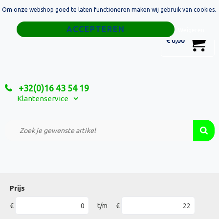
Om onze webshop goed te laten functioneren maken wij gebruik van cookies.
Home
Weigeren
0
€ 0,00
Tassen
Sport
+32(0)16 43 54 19
Relatiegeschenken
Klantenservice
Textiel
Custom Made Projecten
Prijs
€
t/m
€