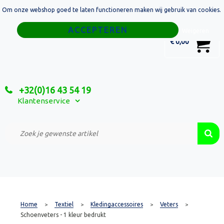
Om onze webshop goed te laten functioneren maken wij gebruik van cookies.
Home
Weigeren
0
€ 0,00
Tassen
Sport
+32(0)16 43 54 19
Relatiegeschenken
Klantenservice
Textiel
Custom Made Projecten
Home
Textiel
Kledingaccessoires
Veters
>
>
>
>
Schoenveters - 1 kleur bedrukt