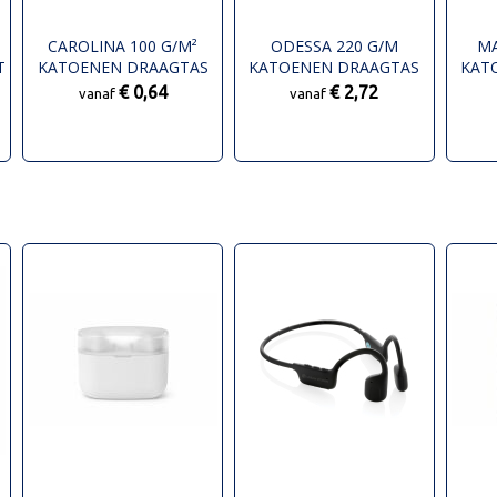
CAROLINA 100 G/M²
ODESSA 220 G/M
MA
T
KATOENEN DRAAGTAS
KATOENEN DRAAGTAS
KAT
L
7L
13L
€ 0,64
€ 2,72
vanaf
vanaf