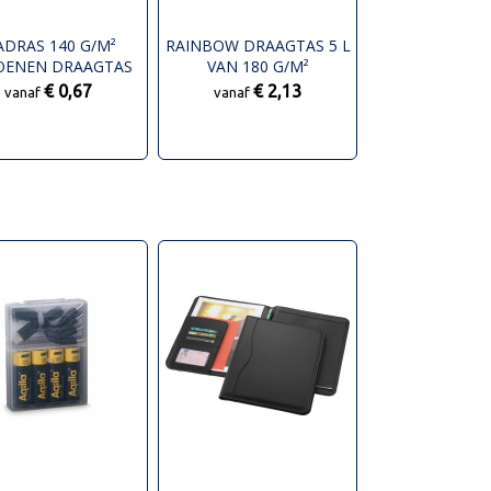
DRAS 140 G/M²
RAINBOW DRAAGTAS 5 L
OENEN DRAAGTAS
VAN 180 G/M²
7L
GERECYCLED KATOEN
€ 0,67
€ 2,13
vanaf
vanaf