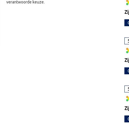
verantwoorde keuze.
Zi
Zi
Zi