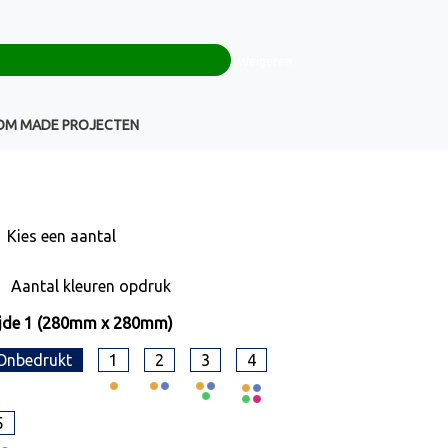
0
+32(0)16 43 54 19
€ 0,00
Weigeren
Klantenservice
OM MADE PROJECTEN
Kies een
aantal
Aantal kleuren opdruk
jde 1 (280mm x 280mm)
Onbedrukt
1
2
3
4
5