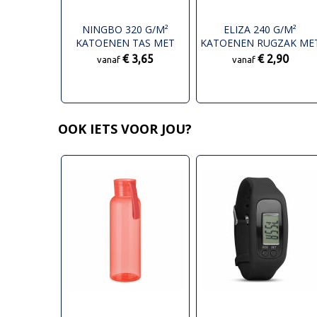
NINGBO 320 G/M²
ELIZA 240 G/M²
KATOENEN TAS MET
KATOENEN RUGZAK ME
RITS 15L
TREKKOORDSLUITING 6
€ 3,65
€ 2,90
vanaf
vanaf
OOK IETS VOOR JOU?