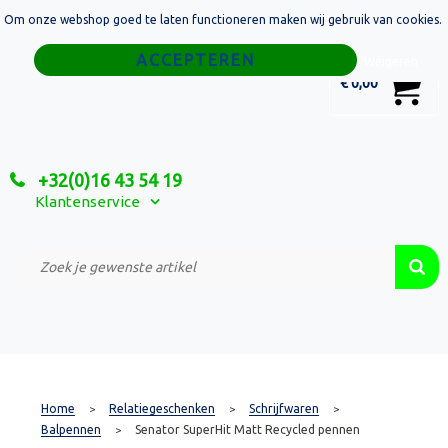
Om onze webshop goed te laten functioneren maken wij gebruik van cookies.
Home
Weigeren
0
€ 0,00
Tassen
Sport
+32(0)16 43 54 19
Relatiegeschenken
Klantenservice
Textiel
Custom Made Projecten
Home
Relatiegeschenken
Schrijfwaren
>
>
>
Balpennen
Senator SuperHit Matt Recycled pennen
>