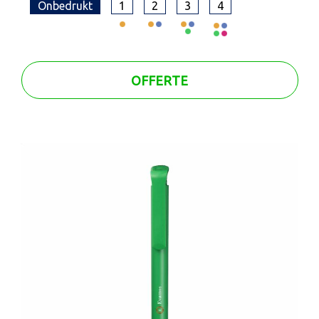
Onbedrukt
1
2
3
4
OFFERTE