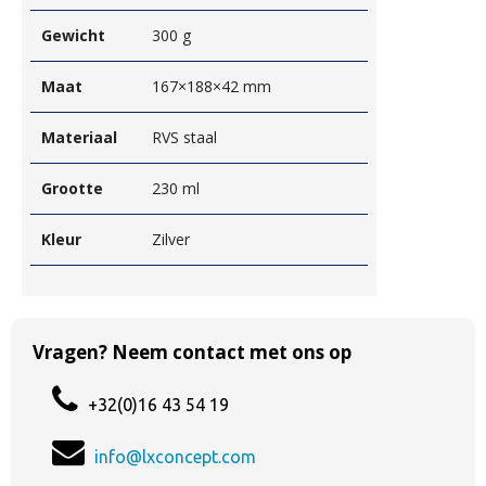
Gewicht
300 g
Maat
167×188×42 mm
Materiaal
RVS staal
Grootte
230 ml
Kleur
Zilver
Vragen? Neem contact met ons op
+32(0)16 43 54 19
info@lxconcept.com