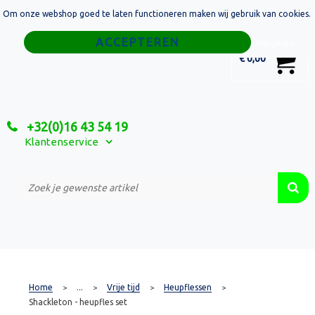
Om onze webshop goed te laten functioneren maken wij gebruik van cookies.
Home
Weigeren
0
€ 0,00
Tassen
Sport
+32(0)16 43 54 19
Relatiegeschenken
Klantenservice
Textiel
Custom Made Projecten
Home
...
Vrije tijd
Heupflessen
>
>
>
>
Shackleton - heupfles set