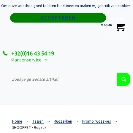
Om onze webshop goed te laten functioneren maken wij gebruik van cookies.
Home
Weigeren
0
€ 0,00
Tassen
Sport
+32(0)16 43 54 19
Relatiegeschenken
Klantenservice
Textiel
Custom Made Projecten
Home
Tassen
Rugzakken
Promo rugzakjes
>
>
>
>
SHOOPPET - Rugzak