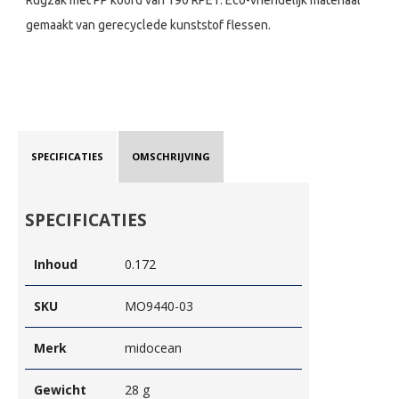
Rugzak met PP koord van 190 RPET. Eco-vriendelijk materiaal
gemaakt van gerecyclede kunststof flessen.
SPECIFICATIES
OMSCHRIJVING
SPECIFICATIES
Inhoud
0.172
SKU
MO9440-03
Merk
midocean
Gewicht
28 g