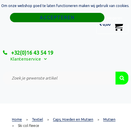
Om onze webshop goed te laten functioneren maken wij gebruik van cookies.
Home
Weigeren
0
€ 0,00
Tassen
Sport
+32(0)16 43 54 19
Relatiegeschenken
Klantenservice
Textiel
Custom Made Projecten
Home
Textiel
Caps, Hoeden en Mutsen
Mutsen
>
>
>
Ski col fleece
>