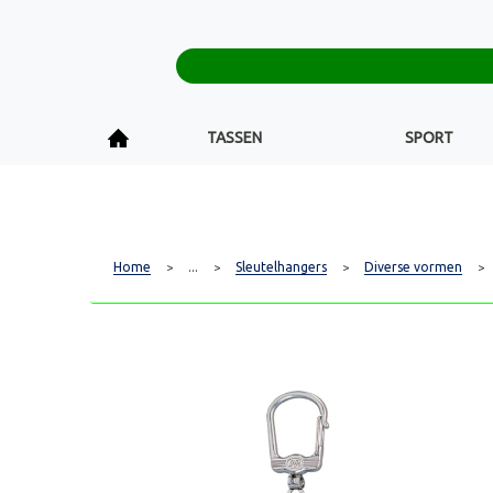
TASSEN
SPORT
Home
...
Sleutelhangers
Diverse vormen
>
>
>
>