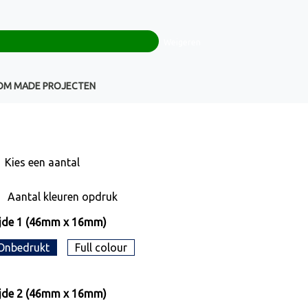
0
+32(0)16 43 54 19
€ 0,00
Weigeren
Klantenservice
OM MADE PROJECTEN
Kies een
aantal
Aantal kleuren opdruk
jde 1 (46mm x 16mm)
Onbedrukt
Full colour
jde 2 (46mm x 16mm)