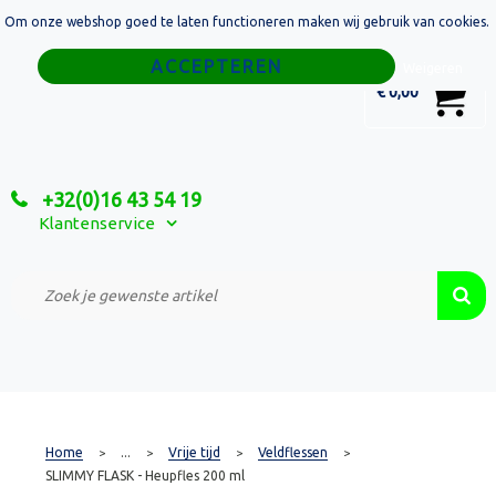
Om onze webshop goed te laten functioneren maken wij gebruik van cookies.
Home
Weigeren
0
€ 0,00
Tassen
Sport
+32(0)16 43 54 19
Relatiegeschenken
Klantenservice
Textiel
Custom Made Projecten
Home
...
Vrije tijd
Veldflessen
>
>
>
>
SLIMMY FLASK - Heupfles 200 ml